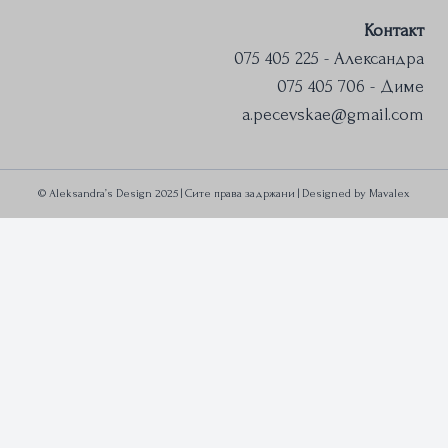
Контакт
075 405 225 - Александра
075 405 706 - Диме
a.pecevskae@gmail.com
© Aleksandra’s Design 2025 | Сите права задржани | Designed by
Mavalex