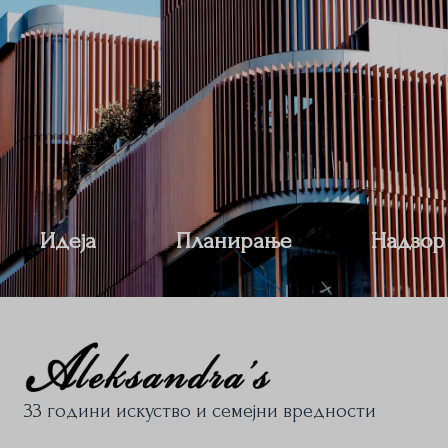
Идеја
Планирање
Надзор
33 години искуство и семејни вредности