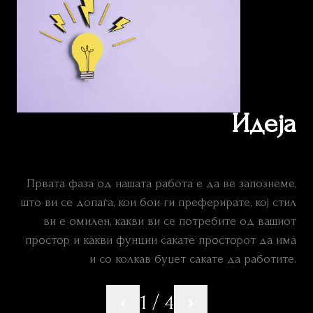
Идеја
Првата фаза од нашата работа е да ве запознеме,
што ви се допаѓа, кои бои ги преферирате, кој стил
ви е омилен, какви ви се потребите од вашиот
простор и какви фунции сакате просторот да има
и со колкав буџет сакате да работите.
‹
1 / 4
›